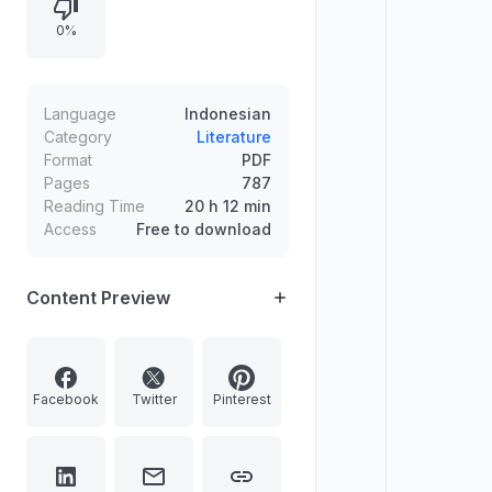
kontekstual, dengan penempatan
0%
gagasan tokoh-tokoh filsafat dalam
latar sosial-budaya mereka.
Language
Indonesian
Category
Literature
Format
PDF
Pages
787
Reading Time
20 h 12 min
Access
Free to download
Content Preview
Facebook
Twitter
Pinterest