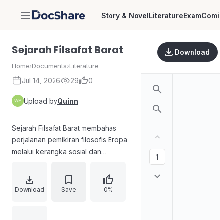
Story & Novel
Literature
Exam
Comi
DocShare
Sejarah Filsafat Barat
Download
Home
›
Documents
›
Literature
Jul 14, 2026
29
0
Upload by
Quinn
Sejarah Filsafat Barat membahas
perjalanan pemikiran filosofis Eropa
melalui kerangka sosial dan
ekonomi, menyoroti perubahan
doktrin serta relevansinya bagi
pemahaman masa lalu. Uraian dipuji
Download
Save
0%
karena gaya prosa yang indah dan
argumen yang jelas, jujur, dan