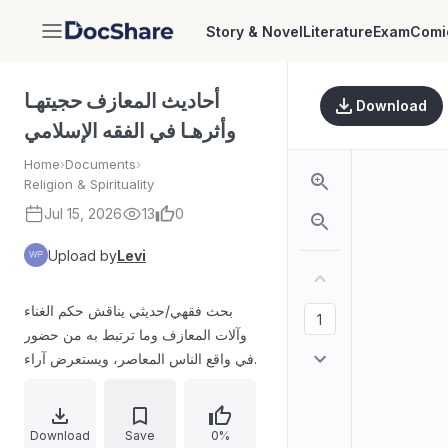
Story & Novel
Literature
Exam
Comi
DocShare
أحاديث المعازف حجيتهـا
Download
وأثرهـا في الفقه الإسلامي
Home
›
Documents
›
Religion & Spirituality
Jul 15, 2026
13
0
Upload by
Levi
بحث فقهي/حديثي يناقش حكم الغناء
وآلات المعازف وما ترتبط به من حضور
في واقع الناس المعاصر، ويستعرض آراء
العلماء بين التحريم والإباحة والتفصيل.
يعتمد على الاستدلال بالقرآن الكريم
وأقوال المفسرين والآثار الواردة عن
Download
Save
0%