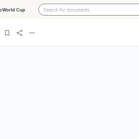
c
World Cup