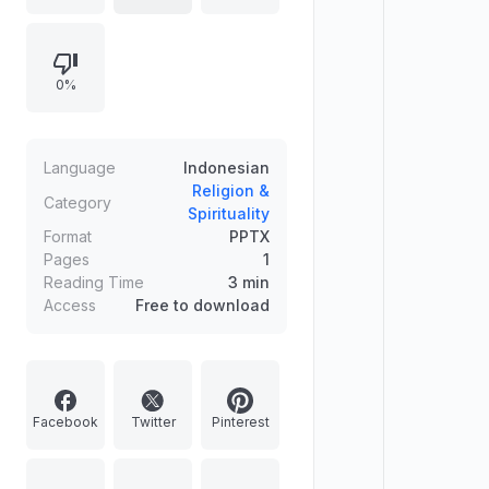
Quraish terancam. Tiga skenario
utama diperinci: Pengeroyokan
Publik, Penyiksaan Alamiah & Ikatan,
0%
dan Teror Definitif & Pembunuhan.
Dokumen ini juga menganalisis Tiga
Sasaran Utama Rezim Penindas dan
Arketipe 3: TolaK Perlindungan
Language
Indonesian
Bersyarat, yang mencakup skenario
Religion &
Category
Spirituality
dakwah mati dan dakwah hidup.
Format
PPTX
Pages
1
Reading Time
3 min
Access
Free to download
Facebook
Twitter
Pinterest