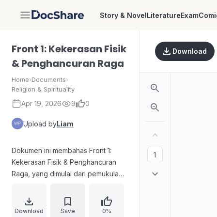
Story & Novel
Literature
Exam
Comi
DocShare
Front 1: Kekerasan Fisik
Download
& Penghancuran Raga
Home
›
Documents
›
Religion & Spirituality
Apr 19, 2026
9
0
Upload by
Liam
Dokumen ini membahas Front 1:
Kekerasan Fisik & Penghancuran
Raga, yang dimulai dari pemukulan
massal hingga percobaan
pembunuhan terhadap kaum
beriman ketika hegemoni kaum
Download
Save
0%