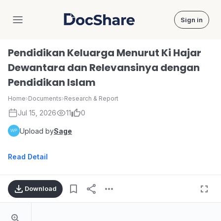
Sign in
DocShare
Pendidikan Keluarga Menurut Ki Hajar
Dewantara dan Relevansinya dengan
Pendidikan Islam
Home
›
Documents
›
Research & Report
Jul 15, 2026
11
0
Upload by
Sage
Read Detail
Download