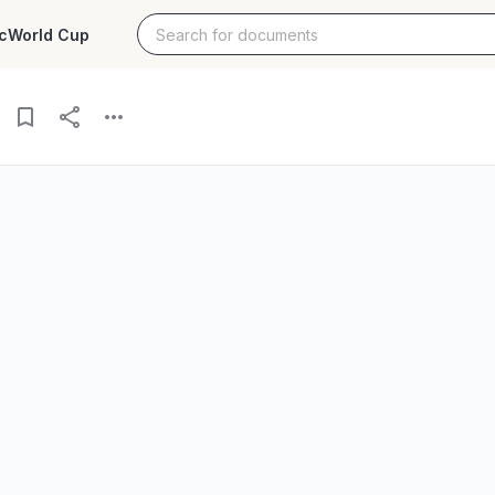
c
World Cup