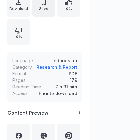
dasar filsafat pendidikan Islam,
Download
Save
0%
landasan ontologi pendidikan dalam
perspektif filsafat Islam, hakikat
manusia sebagai subjek
0%
pendidikan, konsep ilmu dalam
epistemologi, serta integrasi dan
islamisasi ilmu pengetahuan.
Language
Indonesian
Category
Research & Report
Format
PDF
Pages
179
Reading Time
7 h 31 min
Access
Free to download
Content Preview