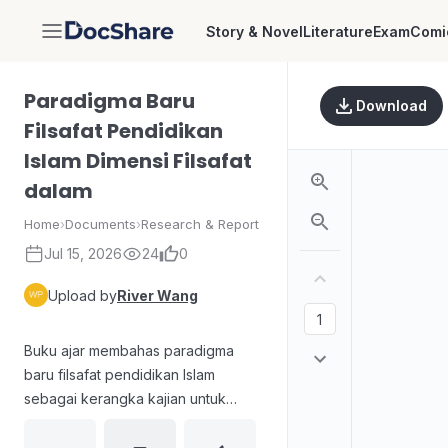
Story & Novel
Literature
Exam
Comi
DocShare
Paradigma Baru
Download
Filsafat Pendidikan
Islam Dimensi Filsafat
dalam
Home
›
Documents
›
Research & Report
Jul 15, 2026
24
0
Upload by
River Wang
Buku ajar membahas paradigma
baru filsafat pendidikan Islam
sebagai kerangka kajian untuk
pengembangan praktik pendidikan
Islam. Materinya meliputi konsep