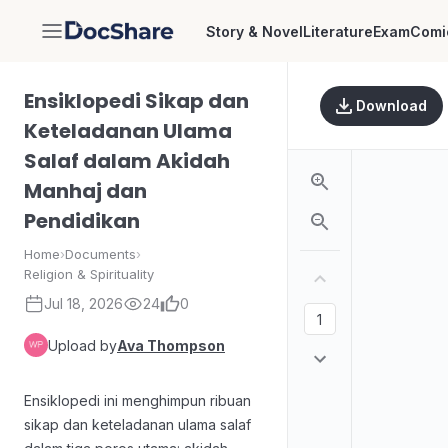
Story & Novel
Literature
Exam
Comi
DocShare
Ensiklopedi Sikap dan
Download
Keteladanan Ulama
Salaf dalam Akidah
Manhaj dan
Pendidikan
Home
›
Documents
›
Religion & Spirituality
Jul 18, 2026
24
0
Upload by
Ava Thompson
Ensiklopedi ini menghimpun ribuan
sikap dan keteladanan ulama salaf