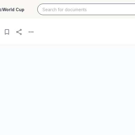
c
World Cup