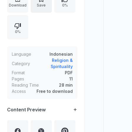
Arafah, dan bacaan talbiyah.
Download
Save
0%
Terdapat pula bagian teka-teki
silang, pencarian kata, dan soal
hitungan yang berhubungan
0%
dengan ibadah haji dan kurban.
Language
Indonesian
Religion &
Category
Spirituality
Format
PDF
Pages
11
Reading Time
28 min
Access
Free to download
Content Preview