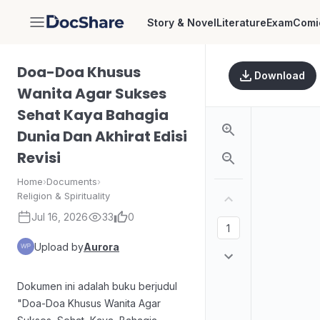
Story & Novel
Literature
Exam
Comi
DocShare
Doa-Doa Khusus
Download
Wanita Agar Sukses
Sehat Kaya Bahagia
Dunia Dan Akhirat Edisi
Revisi
Home
›
Documents
›
Religion & Spirituality
Jul 16, 2026
33
0
Upload by
Aurora
Dokumen ini adalah buku berjudul
"Doa-Doa Khusus Wanita Agar