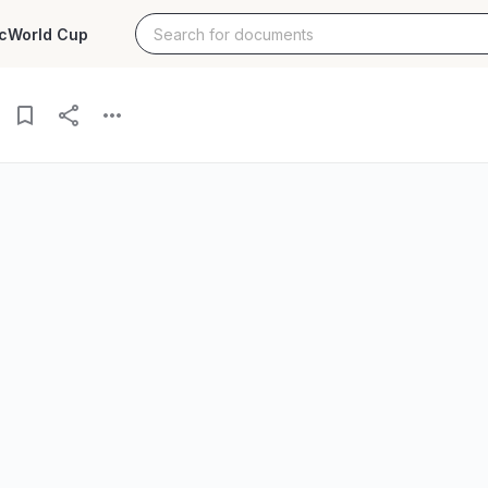
c
World Cup