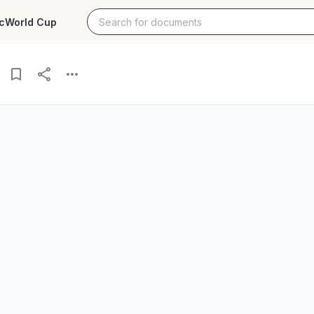
c
World Cup