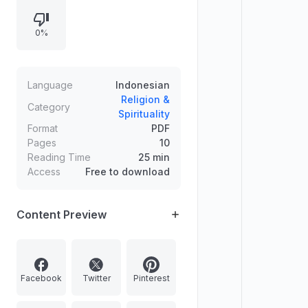
bermesyuarat, bersegera
melaksanakan perintah Allah,
0%
persahabatan orang yang
bertaqwa, bayaran syurga melalui
amalan, dan doa kaum musyrikin
agar dihindarkan azab. Dokumen ini
Language
Indonesian
menekankan nilai-nilai Islam dan
Religion &
Category
Spirituality
panduan rohani berdasarkan surah-
Format
PDF
surah Al-Quran.
Pages
10
Reading Time
25 min
Access
Free to download
Content Preview
Facebook
Twitter
Pinterest