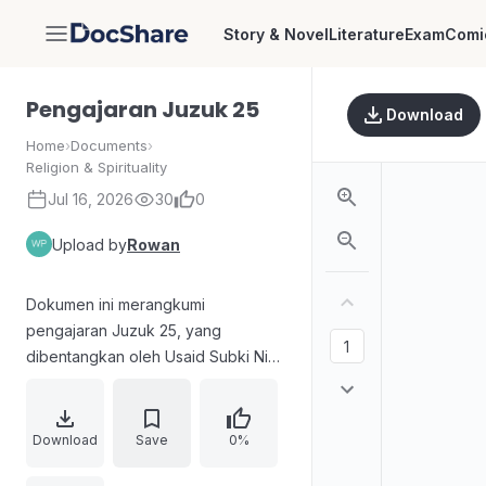
Story & Novel
Literature
Exam
Comi
DocShare
Pengajaran Juzuk 25
Download
Home
›
Documents
›
Religion & Spirituality
Jul 16, 2026
30
0
Upload by
Rowan
Dokumen ini merangkumi
pengajaran Juzuk 25, yang
dibentangkan oleh Usaid Subki Nik
Fatma. Ia merangkumi tujuh perkara
utama: mengejar keuntungan akhirat
berbanding dunia, penerimaan
Download
Save
0%
taubat oleh Allah, kepentingan