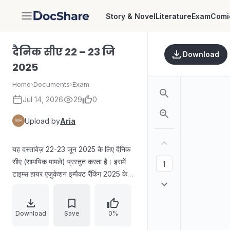
Story & Novel
Literature
Exam
Comi
DocShare
दैनिक सीए 22 – 23 जि
Download
2025
Home
›
Documents
›
Exam
Jul 14, 2026
29
0
Upload by
Aria
यह दस्तावेज़ 22-23 जून 2025 के लिए दैनिक
सीए (सामयिक मामले) प्रस्तुत करता है। इसमें
टाइम्स हायर एजुकेशन इम्पैक्ट रैंकिंग 2025 के
बारे में एक प्रश्न शामिल है, जिसमें पूछा गया है कि
कौन सा विश्वविद्यालय शीर्ष पर रहा, जिसका सही
उत्तर 'C. स्टैनफोर्ड यूनिवर्सिटी' है। दस्तावेज़ में
Download
Save
0%
'Web.parchamclasses.in' पर बिक्री और