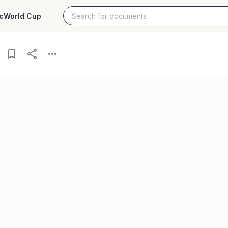
c
World Cup