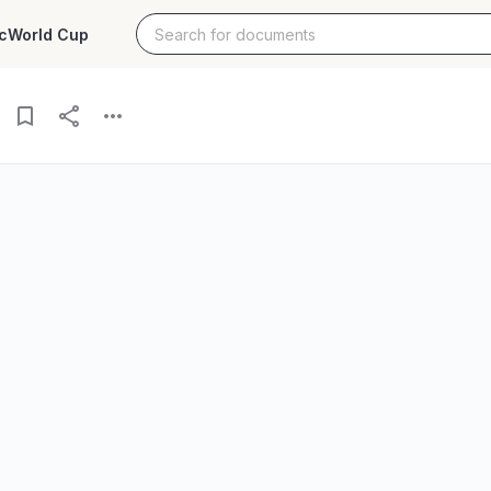
c
World Cup