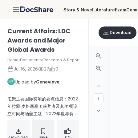
Story & Novel
Literature
Exam
Comi
DocShare
Current Affairs: LDC
Download
Awards and Major
Global Awards
Home
›
Documents
›
Research & Report
Jul 16, 2026
27
0
Upload by
Genevieve
汇聚主要国际奖项的要点信息：2022
年拉蒙·麦格塞塞奖获奖者及其奖项设
立时间与涵盖主题；2022年世界食品
奖授予辛西娅·罗森斯维格，表彰其研
究以理解气候与粮食体系的关系；
2023年与2022年国际布克奖获奖作者
Download
Save
0%