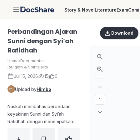
Story & Novel
Literature
Exam
Comi
DocShare
Perbandingan Ajaran
Download
Sunni dengan Syi’ah
Rafidhah
Home
›
Documents
›
Religion & Spirituality
Jul 15, 2026
15
0
Upload by
Himbo
Naskah membahas perbedaan
keyakinan Sunni dan Syi’ah
Rafidhah dengan menempatkan
ajaran tentang sikap terhadap para
sahabat sebagai bagian pertama.