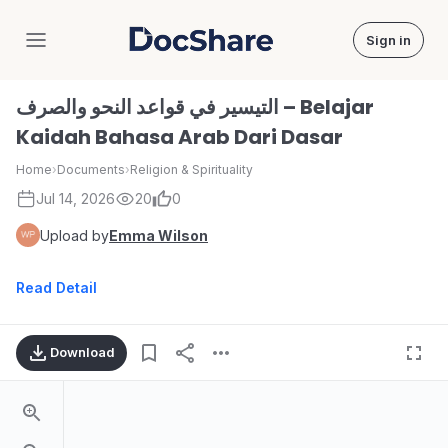
Sign in
DocShare
التيسير في قواعد النحو والصرف – Belajar
Kaidah Bahasa Arab Dari Dasar
Home
›
Documents
›
Religion & Spirituality
Jul 14, 2026
20
0
Upload by
Emma Wilson
Read Detail
Download