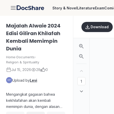
Story & Novel
Literature
Exam
Comi
DocShare
Majalah Alwaie 2024
Download
Edisi Giliran Khilafah
Kembali Memimpin
Dunia
Home
›
Documents
›
Religion & Spirituality
Jul 15, 2026
28
0
Upload by
Levi
Mengangkat gagasan bahwa
kekhilafahan akan kembali
memimpin dunia, dengan alasan
rapuhnya kepemimpinan