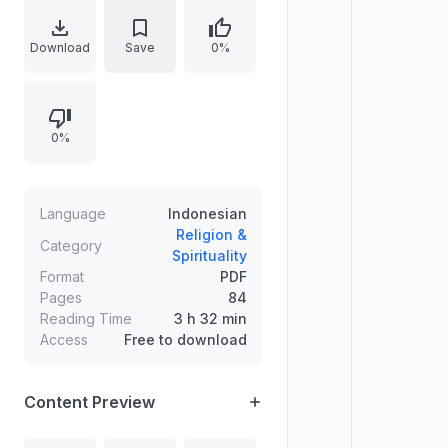
Kapitalisme global dan janji Allah
serta kabar Rasulullah tentang masa
Download
Save
0%
depan di bawah kekuasaan Islam.
Memuat rubrik opini, analisis, fikih
dan siyasah dakwah, telaah kitab,
0%
serta kajian isu seperti Palestina,
perang Gaza, dan sejarah awal
Islam di Bogor.
Language
Indonesian
Religion &
Category
Spirituality
Format
PDF
Pages
84
Reading Time
3 h 32 min
Access
Free to download
Content Preview