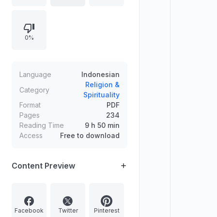
tema fiqh muamalah seperti jual-
beli, perbedaan pendapat
(khilafiah) terkait hukum jual-beli,
0%
jual-beli binatang yang tidak
dimakan, serta bab-bab riba,
komoditas makanan sejenis,
sukatan dan timbangan, dan
Language
Indonesian
ketentuan terkait kurma/tamar.
Religion &
Category
Spirituality
Format
PDF
Pages
234
Reading Time
9 h 50 min
Access
Free to download
Content Preview
Facebook
Twitter
Pinterest