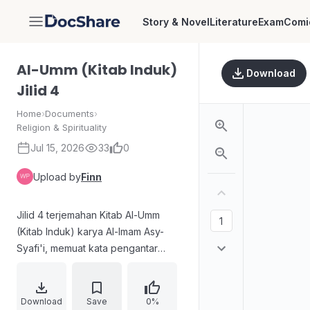
Story & Novel
Literature
Exam
Comi
DocShare
Al-Umm (Kitab Induk)
Download
Jilid 4
Home
›
Documents
›
Religion & Spirituality
Jul 15, 2026
33
0
Upload by
Finn
Jilid 4 terjemahan Kitab Al-Umm
(Kitab Induk) karya Al-Imam Asy-
Syafi'i, memuat kata pengantar
penerbitan edisi Malaysia beserta
perjanjian hak cipta dan informasi
cetakan. Bagian isi menjelaskan
Download
Save
0%