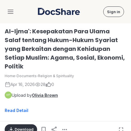
Sign in
DocShare
Al-Ijma': Kesepakatan Para Ulama
Salaf tentang Hukum-Hukum Syariat
yang Berkaitan dengan Kehidupan
Setiap Muslim: Agama, Sosial, Ekonomi,
Politik
Home
›
Documents
›
Religion & Spirituality
Apr 16, 2026
28
0
Upload by
Olivia Brown
Read Detail
Download