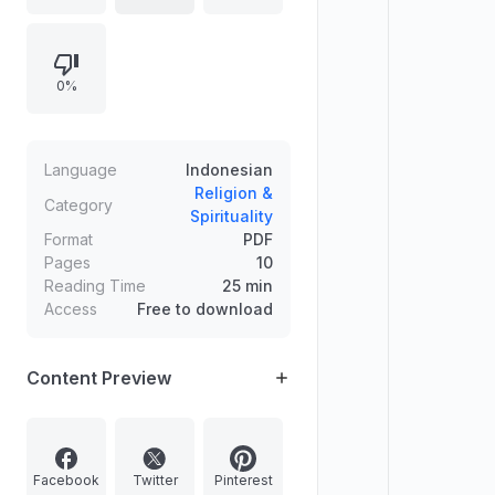
menekankan kebutuhan batin
wanita untuk merasa dicintai Allah
agar tidak merasa sendirian saat
0%
dikecewakan, disertai contoh
teladan dari kisah tokoh-tokoh
perempuan dalam Al-Qur’an dan
hadis, termasuk Asiyah, Ummu
Language
Indonesian
Sulaim, Maryam, dan Khadijah.
Religion &
Category
Spirituality
Format
PDF
Pages
10
Reading Time
25 min
Access
Free to download
Content Preview
Facebook
Twitter
Pinterest