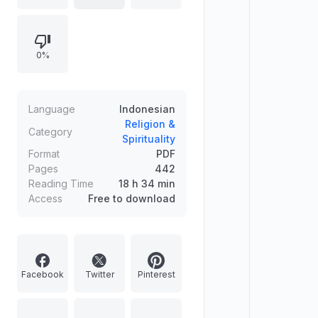
Sirbuny, buku ini diterbitkan oleh
Penerbit Kalil, Gramedia Pustaka
Utama, dengan editor Ravi yanto
0%
dan perwajahan oleh Fajarianto.
Buku ini mencakup pengalaman-
pengalaman penuh hikmah yang
dapat menjadi panduan dan teladan
Language
Indonesian
bagi pembaca dalam
Religion &
Category
Spirituality
menyempurnakan perjalanan
Format
PDF
spiritual mereka.
Pages
442
Reading Time
18 h 34 min
Access
Free to download
Facebook
Twitter
Pinterest