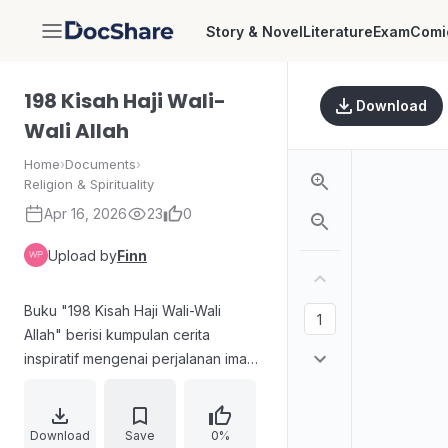
Story & Novel
Literature
Exam
Comi
DocShare
198 Kisah Haji Wali-
Download
Wali Allah
Home
›
Documents
›
Religion & Spirituality
Apr 16, 2026
23
0
Upload by
Finn
Buku "198 Kisah Haji Wali-Wali
Allah" berisi kumpulan cerita
inspiratif mengenai perjalanan iman
dan rohani para wali Allah dalam
menunaikan ibadah haji dan umrah.
Ditulis oleh Abdurrahman Ahmad As-
Download
Save
0%