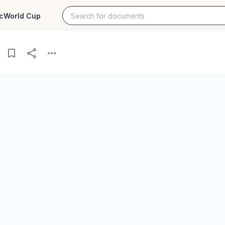
c
World Cup