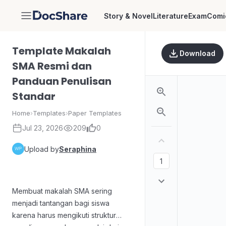
Story & Novel
Literature
Exam
Comi
DocShare
Template Makalah
Download
SMA Resmi dan
Panduan Penulisan
Standar
Home
›
Templates
›
Paper Templates
Jul 23, 2026
209
0
Upload by
Seraphina
Membuat makalah SMA sering
menjadi tantangan bagi siswa
karena harus mengikuti struktur