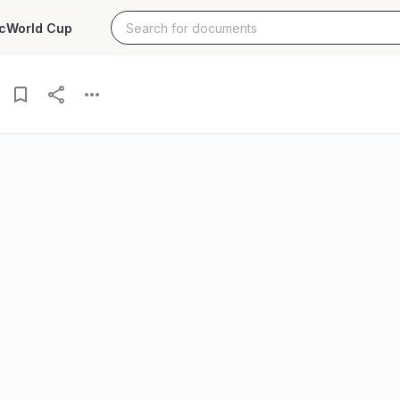
c
World Cup