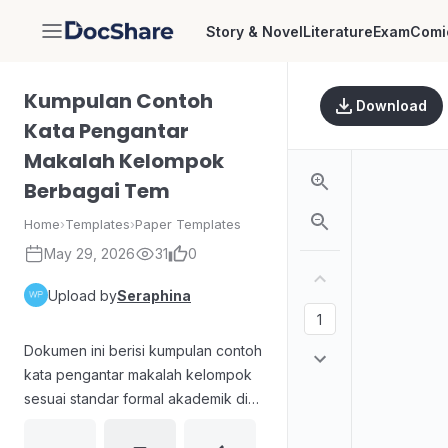
Story & Novel
Literature
Exam
Comi
DocShare
Kumpulan Contoh
Download
Kata Pengantar
Makalah Kelompok
Berbagai Tem
Home
›
Templates
›
Paper Templates
May 29, 2026
31
0
Upload by
Seraphina
Dokumen ini berisi kumpulan contoh
kata pengantar makalah kelompok
sesuai standar formal akademik di
Indonesia. Tersedia 5 variasi
template siap pakai, mulai dari gaya