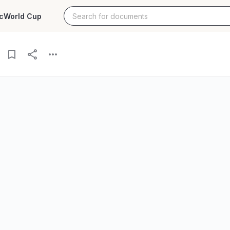
c
World Cup