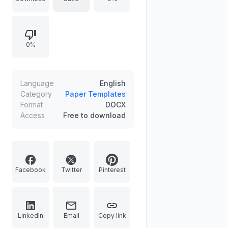
menerapkan model Problem Based
Learning (PBL) dan prinsip Deep
Learning (Mindful, Meaningful,
0%
Joyful) untuk membantu kelulusan
uji kinerja Anda. Formatnya sangat
komprehensif, mencakup rincian
kegiatan inti, instrumen asesmen
Language
English
formatif-sumatif, hingga lampiran
Category
Paper Templates
Format
DOCX
LKPD siap pakai.
Access
Free to download
Facebook
Twitter
Pinterest
LinkedIn
Email
Copy link