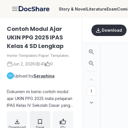
Story & Novel
Literature
Exam
Comi
DocShare
Contoh Modul Ajar
Download
UKIN PPG 2025 IPAS
Kelas 4 SD Lengkap
Home
›
Templates
›
Paper Templates
Jun 2, 2026
41
0
Upload by
Seraphina
Dokumen ini berisi contoh modul
ajar UKIN PPG 2025 mata pelajaran
IPAS Kelas IV Sekolah Dasar yang
disusun lengkap sesuai Kurikulum
Merdeka. Mengangkat topik
Fotosintesis, perangkat ini
Download
Save
0%