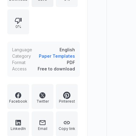
implikasi AI terhadap efisiensi
pelayanan publik. Struktur teks
sangat lengkap, mulai dari Cover,
0%
Kata Pengantar, Daftar Isi, Bab I
hingga III, serta Daftar Pustaka APA
7. File ini hadir sebagai solusi bagi
mahasiswa yang bingung menyusun
Language
English
format tugas kuliah agar rapi dan
Category
Paper Templates
Format
PDF
bebas salah.
Access
Free to download
Facebook
Twitter
Pinterest
LinkedIn
Email
Copy link