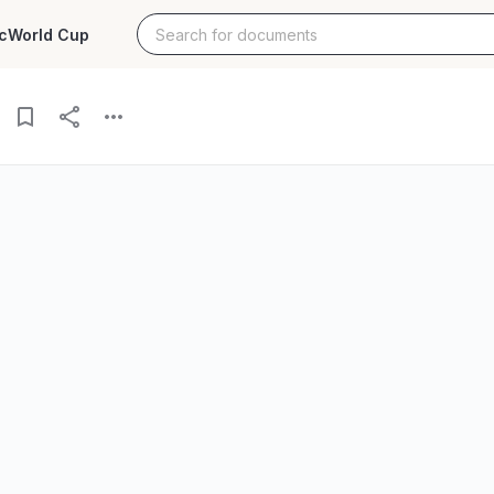
c
World Cup