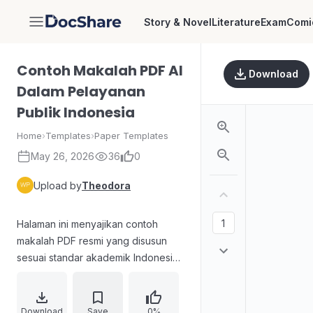
Story & Novel
Literature
Exam
Comi
DocShare
Contoh Makalah PDF AI
Download
Dalam Pelayanan
Publik Indonesia
Home
›
Templates
›
Paper Templates
May 26, 2026
36
0
Upload by
Theodora
Halaman ini menyajikan contoh
makalah PDF resmi yang disusun
sesuai standar akademik Indonesia
dengan margin 4-3-4-3 dan spasi
1.5. Karya ilmiah ini membahas tema
Administrasi Publik mengenai
Download
Save
0%