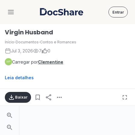
Entrar
DocShare
Virgin Husband
Início
›
Documentos
›
Contos e Romances
Jul 3, 2026
7
0
Carregar por
Clementine
Leia detalhes
Baixar