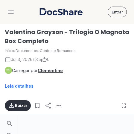
Entrar
DocShare
Valentina Grayson - Trilogia O Magnata
Box Completo
Início
›
Documentos
›
Contos e Romances
Jul 3, 2026
5
0
Carregar por
Clementine
Leia detalhes
Baixar