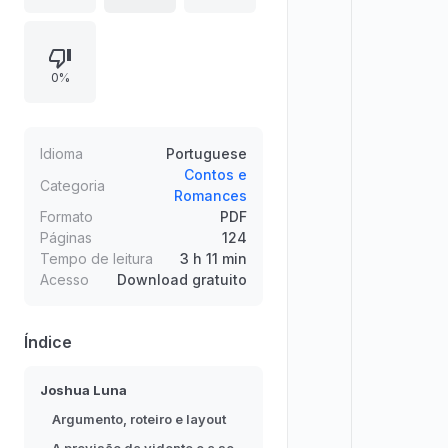
rumos determinados: amor, perda e
a devolução do que entregaram.
Em sete dias, a vida cotidiana entre
0%
trabalho, fama e relacionamentos
ganha tensão quando Olivia
enfrenta consequências e Ultra se
envolve com Jason, que pode ter
Idioma
Portuguese
segundas intenções.
Contos e
Categoria
Romances
Formato
PDF
Páginas
124
Tempo de leitura
3 h 11 min
Acesso
Download gratuito
Índice
Joshua Luna
Argumento, roteiro e layout