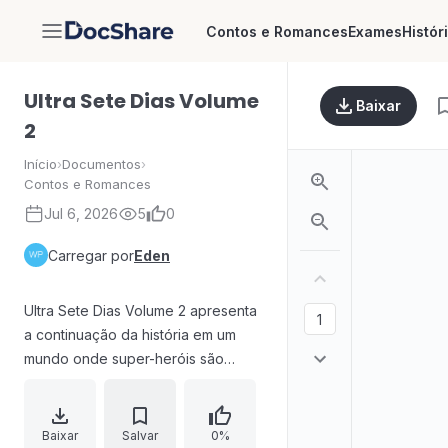
Contos e Romances
Exames
Histór
DocShare
Ultra Sete Dias Volume
Baixar
2
Início
›
Documentos
›
Contos e Romances
Jul 6, 2026
5
0
Carregar por
Eden
Ultra Sete Dias Volume 2 apresenta
a continuação da história em um
mundo onde super-heróis são
celebridades. Após a consulta de
uma vidente, três amigas—Ultra,
Afrodite e Vaqueira—seguem
Baixar
Salvar
0%