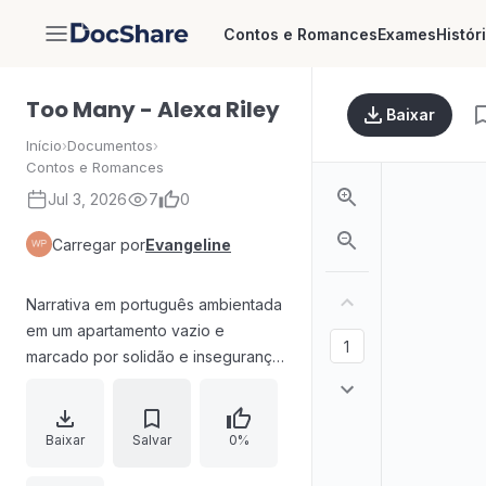
Contos e Romances
Exames
Histór
DocShare
Too Many - Alexa Riley
Baixar
Início
›
Documentos
›
Contos e Romances
Jul 3, 2026
7
0
Carregar por
Evangeline
Narrativa em português ambientada
em um apartamento vazio e
marcado por solidão e insegurança:
uma designer de interiores
descreve a falta de personalidade
do próprio espaço e a promessa
Baixar
Salvar
0%
de encontrar um “lar para sempre”.