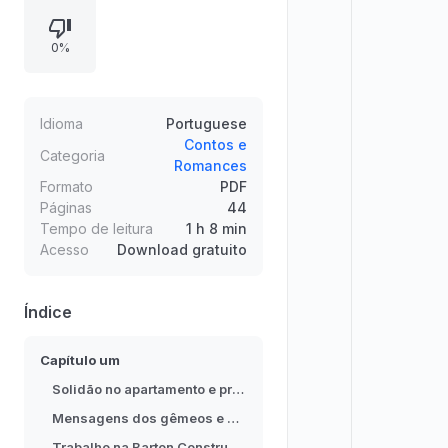
O texto apresenta o dia da
formatura dos gêmeos Barton,
0%
Owen e Elias, cujo contato e
provocações mexem com seus
pensamentos e desejos. A
protagonista alterna entre culpa,
Idioma
Portuguese
fantasias confusas e a tentativa de
Contos e
Categoria
Romances
manter o foco em trabalho, projetos
Formato
PDF
e compromissos familiares ligados à
Páginas
44
empresa do pai dos gêmeos.
Tempo de leitura
1 h 8 min
Acesso
Download gratuito
Índice
Capítulo um
Solidão no apartamento e promessas
Mensagens dos gêmeos e decisão de participar
Trabalho na Barton Construction e sentimentos reprimidos