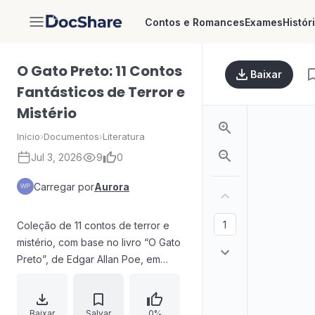
Contos e Romances
Exames
Histór
DocShare
O Gato Preto: 11 Contos
Baixar
Fantásticos de Terror e
Mistério
Início
›
Documentos
›
Literatura
Jul 3, 2026
9
0
Carregar por
Aurora
Coleção de 11 contos de terror e
mistério, com base no livro “O Gato
Preto”, de Edgar Allan Poe, em
edição eletrônica (ePub). A
abertura apresenta um narrador
que pretende registrar
Baixar
Salvar
0%