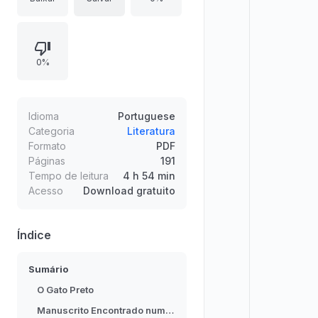
acontecimentos domésticos que
geraram medo, tortura e
aniquilação da alma, sem buscar
0%
explicações racionais. No trecho
inicial, destaca-se o vínculo afetivo
com animais, o casamento e a
chegada de um gato preto
Idioma
Portuguese
excepcionalmente inteligente,
Categoria
Literatura
Formato
PDF
culminando na escalada de
Páginas
191
violência marcada por embriaguez,
Tempo de leitura
4 h 54 min
deterioração moral e hostilidade
Acesso
Download gratuito
crescente.
Índice
Sumário
O Gato Preto
Manuscrito Encontrado numa Garrafa