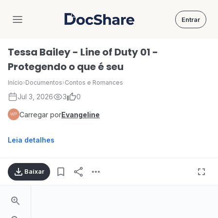
Entrar
DocShare
Tessa Bailey - Line of Duty 01 -
Protegendo o que é seu
Início
›
Documentos
›
Contos e Romances
Jul 3, 2026
3
0
Carregar por
Evangeline
Leia detalhes
Baixar