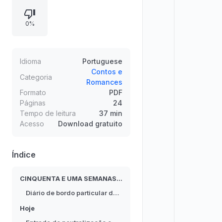
com tensão política e militar em
torno das defesas do
0%
departamento de meteorologia. A
fome e a hiper-sensibilidade
transformam heróis em canibais,
enquanto a busca por alternativas
Idioma
Portuguese
para o canibalismo revela o
Contos e
Categoria
Romances
fracasso de soluções como plasma
Formato
PDF
fresco e transplantes.
Páginas
24
Tempo de leitura
37 min
Acesso
Download gratuito
Índice
CINQUENTA E UMA SEMANAS ANTES
Diário de bordo particular de Neuron
Hoje