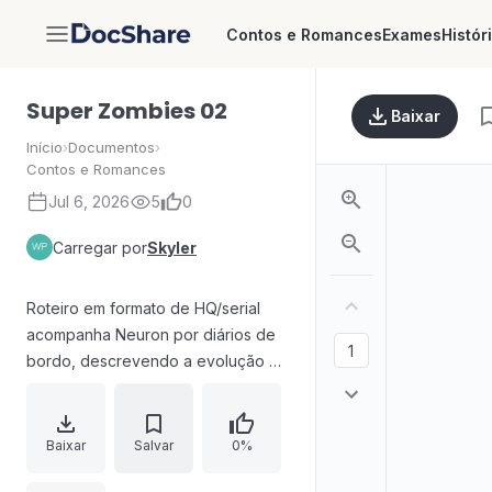
Contos e Romances
Exames
Histór
DocShare
Super Zombies 02
Baixar
Início
›
Documentos
›
Contos e Romances
Jul 6, 2026
5
0
Carregar por
Skyler
Roteiro em formato de HQ/serial
acompanha Neuron por diários de
bordo, descrevendo a evolução de
um vírus e a criação de múltiplos
nomes para os reanimados. A
narrativa aborda o confinamento e
Baixar
Salvar
0%
a tentativa de neutralizar ameaças,