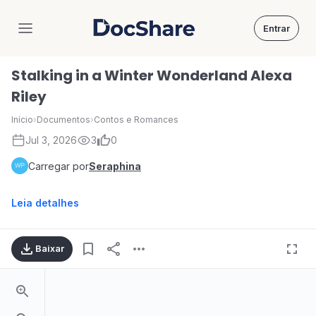
Entrar
DocShare
Stalking in a Winter Wonderland Alexa
Riley
Início
›
Documentos
›
Contos e Romances
Jul 3, 2026
3
0
Carregar por
Seraphina
Leia detalhes
Baixar