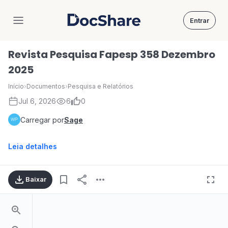
Entrar
DocShare
Revista Pesquisa Fapesp 358 Dezembro
2025
Início
›
Documentos
›
Pesquisa e Relatórios
Jul 6, 2026
6
0
Carregar por
Sage
Leia detalhes
Baixar