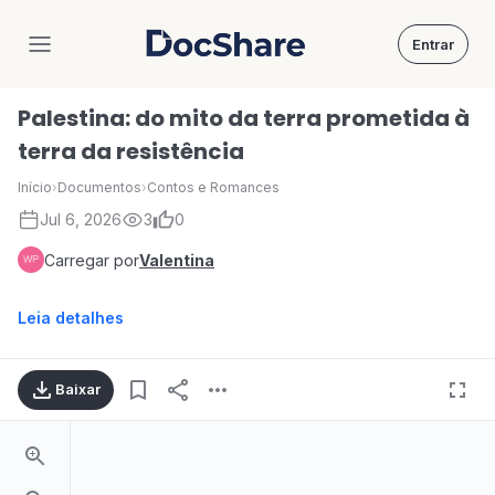
Entrar
DocShare
Palestina: do mito da terra prometida à
terra da resistência
Início
›
Documentos
›
Contos e Romances
Jul 6, 2026
3
0
Carregar por
Valentina
Leia detalhes
Baixar