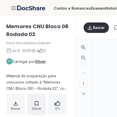
Contos e Romances
Exames
Histór
DocShare
Memorex CNU Bloco 08
Baixar
Rodada 02
Início
›
Documentos
›
Exames
Jul 6, 2026
4
0
Carregar por
Oliver
Material de preparação para
concursos voltado à “Memorex
CNU (Bloco 08) – Rodada 02”, com
orientação ao candidato e
organização de rodadas futuras
conforme cronograma. O conteúdo
Baixar
Salvar
0%
incentiva revisão constante e foco