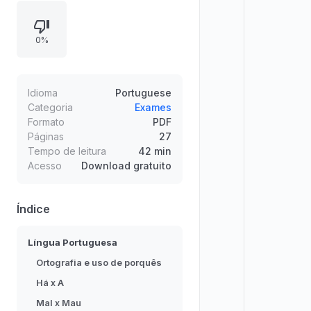
em temas considerados mais
simples e com maior incidência de
0%
“decoreba”. Em Língua Portuguesa,
traz dicas práticas de ortografia e
uso: por que/por
quê/porque/porquê, há x a, mal x
Idioma
Portuguese
mau e se não x senão, com regras,
Categoria
Exames
Formato
PDF
funções gramaticais e exemplos
Páginas
27
para evitar erros na prova.
Tempo de leitura
42 min
Acesso
Download gratuito
Índice
Língua Portuguesa
Ortografia e uso de porquês
Há x A
Mal x Mau