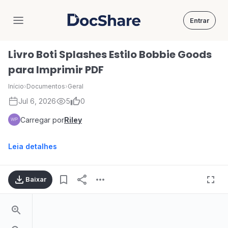
Entrar
DocShare
Livro Boti Splashes Estilo Bobbie Goods
para Imprimir PDF
Início
›
Documentos
›
Geral
Jul 6, 2026
5
0
Carregar por
Riley
Leia detalhes
Baixar