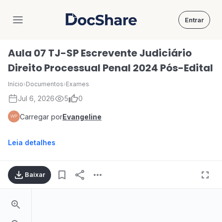
Entrar
DocShare
Aula 07 TJ-SP Escrevente Judiciário
Direito Processual Penal 2024 Pós-Edital
Início
›
Documentos
›
Exames
Jul 6, 2026
5
0
Carregar por
Evangeline
Leia detalhes
Baixar