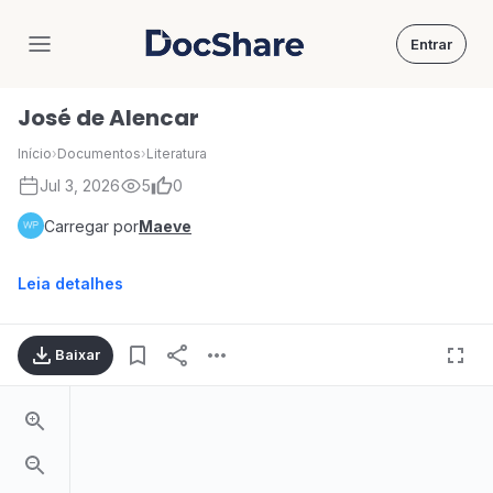
Entrar
DocShare
José de Alencar
Início
›
Documentos
›
Literatura
Jul 3, 2026
5
0
Carregar por
Maeve
Leia detalhes
Baixar