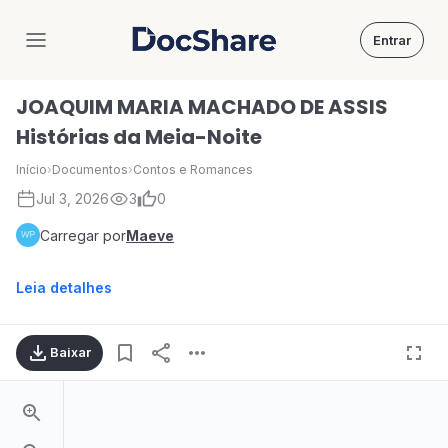
Entrar
DocShare
JOAQUIM MARIA MACHADO DE ASSIS
Histórias da Meia-Noite
Início
›
Documentos
›
Contos e Romances
Jul 3, 2026
3
0
Carregar por
Maeve
Leia detalhes
Baixar