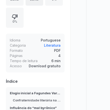
discute a influência do “mal
byrônico” associado a Lord Byron,
diferenciando efeitos nos
0%
imitadores e na poesia brasileira, e
avalia como essa influência se
manifesta (ou não) em Varela.
Examina ainda questões de forma,
Idioma
Portuguese
versificação e correções
Categoria
Literatura
Formato
PDF
necessárias, comparando modelos
Páginas
4
e defendendo o papel da boa
Tempo de leitura
6 min
métrica.
Acesso
Download gratuito
Índice
Elogio inicial a Fagundes Varela
Confraternidade literária na academia
Influência do “mal byrônico”