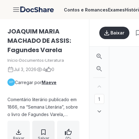
Contos e Romances
Exames
Histór
DocShare
JOAQUIM MARIA
Baixar
MACHADO DE ASSIS:
Fagundes Varela
Início
›
Documentos
›
Literatura
Jul 3, 2026
4
0
Carregar por
Maeve
Comentário literário publicado em
1866, na “Semana Literária”, sobre
o livro de Fagundes Varela,
destacando seu valor como talento
da nova geração e sua recepção
na academia de São Paulo. O texto
Baixar
Salvar
0%