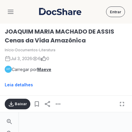
Entrar
DocShare
JOAQUIM MARIA MACHADO DE ASSIS
Cenas da Vida Amazônica
Início
›
Documentos
›
Literatura
Jul 3, 2026
6
0
Carregar por
Maeve
Leia detalhes
Baixar