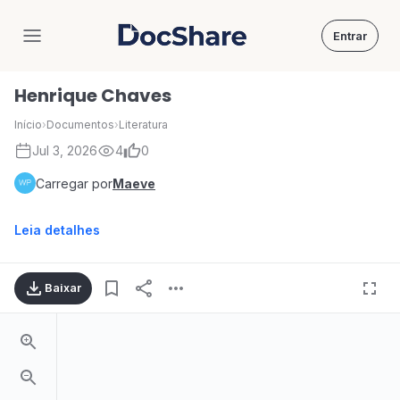
Entrar
DocShare
Henrique Chaves
Início
›
Documentos
›
Literatura
Jul 3, 2026
4
0
Carregar por
Maeve
Leia detalhes
Baixar