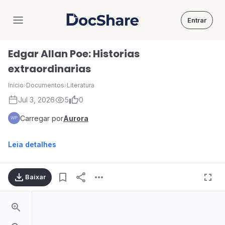
Entrar
DocShare
Edgar Allan Poe: Historias
extraordinarias
Início
›
Documentos
›
Literatura
Jul 3, 2026
5
0
Carregar por
Aurora
Leia detalhes
Baixar