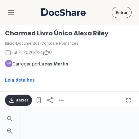
Entrar
DocShare
Charmed Livro Único Alexa Riley
Início
›
Documentos
›
Contos e Romances
Jul 2, 2026
4
0
Carregar por
Lucas Martin
Leia detalhes
Baixar