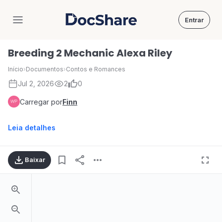
Entrar
DocShare
Breeding 2 Mechanic Alexa Riley
Início
›
Documentos
›
Contos e Romances
Jul 2, 2026
2
0
Carregar por
Finn
Leia detalhes
Baixar