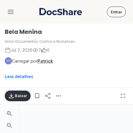
Entrar
DocShare
Bela Menina
Início
›
Documentos
›
Contos e Romances
Jul 2, 2026
7
0
Carregar por
Patrick
Leia detalhes
Baixar