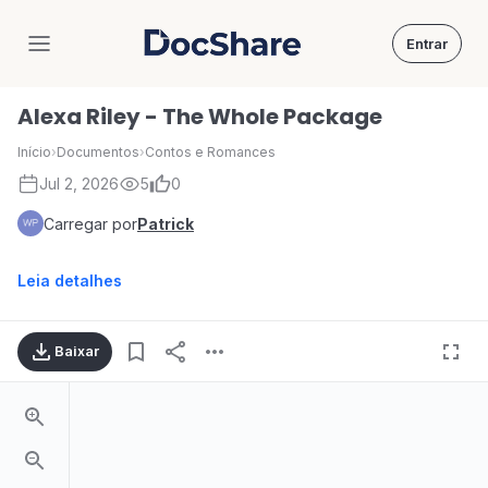
Entrar
DocShare
Alexa Riley - The Whole Package
Início
›
Documentos
›
Contos e Romances
Jul 2, 2026
5
0
Carregar por
Patrick
Leia detalhes
Baixar