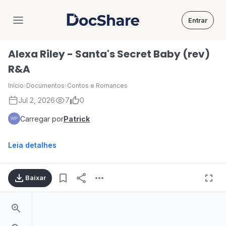
Entrar
DocShare
Alexa Riley - Santa's Secret Baby (rev)
R&A
Início
›
Documentos
›
Contos e Romances
Jul 2, 2026
7
0
Carregar por
Patrick
Leia detalhes
Baixar