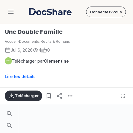
Connectez-vous
DocShare
Une Double Famille
Accueil
›
Documents
›
Récits & Romans
Jul 6, 2026
4
0
Télécharger par
Clementine
Lire les détails
Télécharger