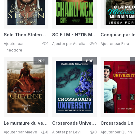
Sold Then Stolen - Dark Mafia Alphas Series - Chapitre Un
SO FILM - N°115 Mai - Juin 2026 FR
Ajouter par
1
Ajouter par Aurelia
0
Ajouter par Ezra
Theodore
PDF
PDF
PD
Le murmure du vent - CHEYENNE
Crossroads University - Tome 2 - Shooting Stars - Roman de fiction
Ajouter par Maeve
0
Ajouter par Levi
0
Ajouter par Quinn