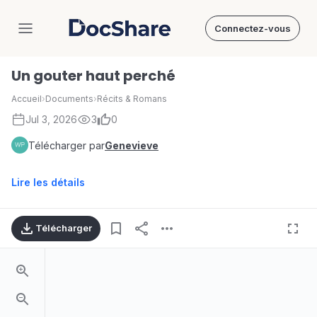
Connectez-vous
DocShare
Un gouter haut perché
Accueil
›
Documents
›
Récits & Romans
Jul 3, 2026
3
0
Télécharger par
Genevieve
Lire les détails
Télécharger