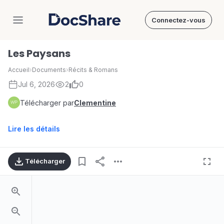
Connectez-vous
DocShare
Les Paysans
Accueil
›
Documents
›
Récits & Romans
Jul 6, 2026
2
0
Télécharger par
Clementine
Lire les détails
Télécharger